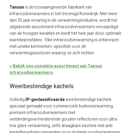
Tansun
is de toonaangevende fabrikant van
Alke Heating Technology
Woning
Advies
Hal / loods verwarming elektrisch
Mobiele verwarming gas
Accessoires gas
Dimmers en timers
infraroodverwarmers in het Verenigd Koninkrijk. Met meer
dan 35 jaar ervaring in de verwarmingsindustrie, wordt het
Groupe Atlantic
Badkamer
Duurzaam ondernemen
Contact
Kerk verwarming elektrisch
Onderdelen PL serie
RF ontvangers en zenders
uitgebreide assortiment infraroodverwarmers vervaardigd
van de hoogste kwaliteit en biedt het hele jaar door optimale
Somfy compatible
Terras
Technische kennis
Over ons
Log in
Sport / tribune verwarming elektrisch
Onderdelen elektrisch
Smart Home
warmteprestaties. Elke infraroodverwarming is ontworpen
met unieke kenmerken, specifiek voor de
ELKO EP
Kantoor
Energie warmte advies
Klantenservice
Agrarische verwarming elektrisch
Accessoires elektrisch
Schakelaars en schakelkasten
verwarmingssectoren waarop ze zich richten.
Salus Controls
Horeca
Energie-neutraal
Onze Merken
Mobiele verwarming elektrisch
> Bekijk ons complete assortiment van Tansun
infraroodverwarmers.
Athom Homey
Bedrijfshal
BENG-eisen
Klachten & Retouren
Weerbestendige kachels
Industrie
Subsidie bedrijven
Veelgestelde vragen
Volledig
IP-geclassificeerde
weerbestendige kachels
speciaal gemaakt voor commerciële buitenverwarming,
premium infraroodverwarmers met
verblindingsverminderende gouden reflectoren voor ultra
low glare verwarming, zelfs draagbare kachels met anti-
kantelbeveiliging apparaten voor mobiele noodverwarming