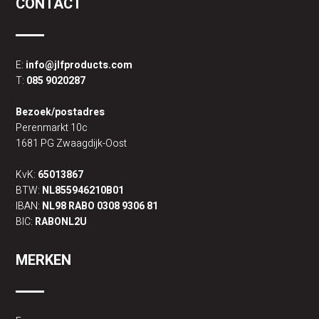
CONTACT
E:
info@jlfproducts.com
T:
085 9020287
Bezoek/postadres
Perenmarkt 10c
1681 PG Zwaagdijk-Oost
KvK:
65013867
BTW:
NL855946210B01
IBAN:
NL98 RABO 0308 9306 81
BIC:
RABONL2U
MERKEN