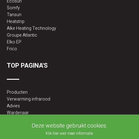
Ecosun
Somfy
Tansun
Heatstrip
Alke Heating Technology
Groupe Atlantic
Elko EP
Frico
TOP PAGINA'S
Producten
Verwarming infrarood
Advies
Wardenaar
2BA partner
Deze website gebruikt cookies.
Klik hier voor meer informatie.