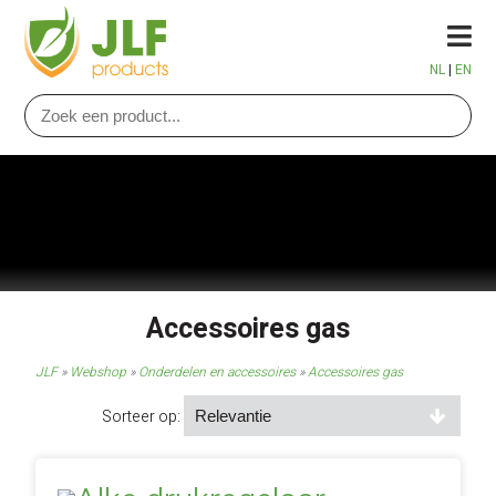
NL
|
EN
Webshop
Elektrische verwarming
Infrarood panelen
Infrarood verwarming elektrisch
Slimme convectoren
Infrarood verwarming gas
Terras verwarming elektrisch
Basic convectoren
Merken
Terras verwarming inbouw elektrisch
Terras verwarming gas
Accessoires gas
Badkamer panelen
Ecosun
Dozen
Terras verwarming inbouw elektrisch geen licht
Parasol verwarming gas
JLF
Webshop
Onderdelen en accessoires
Accessoires gas
Badkamer radiator
Tansun Limited
Dozen Salus
Onderdelen en accessoires
Terras verwarming geen licht
Hal / loods verwarming gas
Sorteer op:
Handdoekdroger
Heatstrip
Regeltechnieken
Parasol verwarming elektrisch
Kerk verwarming gas
Onderdelen gas PH en AL-series
Vloerverwarming
Frico
Toepassingen
Woning / kantoor verwarming elektrisch
Sport / tribune verwarming gas
Onderdelen AK-HL donkerstraler
Thermostaten