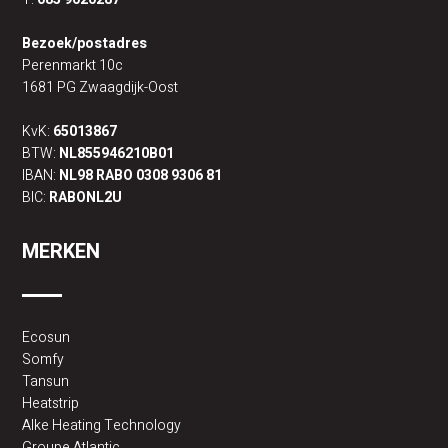
Bezoek/postadres
Perenmarkt 10c
1681 PG Zwaagdijk-Oost
KvK:
65013867
BTW:
NL855946210B01
IBAN:
NL98 RABO 0308 9306 81
BIC:
RABONL2U
MERKEN
Ecosun
Somfy
Tansun
Heatstrip
Alke Heating Technology
Groupe Atlantic