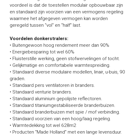
voordeel is dat de toestellen modulair opbouwbaar zijn
en standaard zijn voorzien van een vermogens regeling
waarmee het afgegeven vermogen kan worden
geregeld tussen "vol" en "half" last.
Voordelen donkerstralers:
• Buitengewoon hoog rendement meer dan 90%
• Energiebesparing tot wel 60%
• Fluisterstille werking, geen stofwervelingen of tocht.
• Gelijkmatige en comfortabele warmtespreiding.
• Standaard diverse modulaire modellen, linair, u-buis, 90
graden.
• Standaard pers ventilatoren in branders.
• Standaard venturie branders.
• Standaard aluminium gepolijste reflectoren.
•
Standaard titaniumgestabiliseerde branderbuizen.
•
Standaard branderbuizen met spie / mof verbinding.
• Standaard voorzien van een hoog/laag regeling.
• Warmtedekking tot wel 628m
2
• Producten "Made Holland" met een lange levensduur.