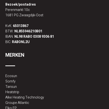
Bezoek/postadres
Perenmarkt 10c
1681 PG Zwaagdijk-Oost
KvK:
65013867
BTW:
NL855946210B01
IBAN:
NL98 RABO 0308 9306 81
BIC:
RABONL2U
MERKEN
Ecosun
Somfy
Tansun
Heatstrip
Alke Heating Technology
Groupe Atlantic
Elko EP