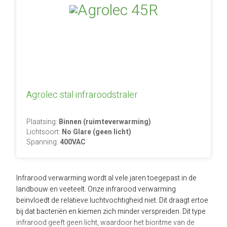
Alke Heating Technology
Woning
Advies
Hal / loods verwarming elektrisch
Mobiele verwarming gas
Accessoires gas
Dimmers en timers
Groupe Atlantic
Badkamer
Duurzaam ondernemen
Contact
Kerk verwarming elektrisch
Onderdelen PL serie
RF ontvangers en zenders
Somfy compatible
Terras
Technische kennis
Over ons
Log in
Sport / tribune verwarming elektrisch
Onderdelen elektrisch
Smart Home
ELKO EP
Kantoor
Energie warmte advies
Klantenservice
Agrarische verwarming elektrisch
Accessoires elektrisch
Schakelaars en schakelkasten
Agrolec stal infraroodstraler
Salus Controls
Horeca
Energie-neutraal
Onze Merken
Mobiele verwarming elektrisch
Plaatsing:
Binnen (ruimteverwarming)
Athom Homey
Bedrijfshal
BENG-eisen
Klachten & Retouren
Lichtsoort:
No Glare (geen licht)
Spanning:
400VAC
Industrie
Subsidie bedrijven
Veelgestelde vragen
Infrarood verwarming wordt al vele jaren toegepast in de
landbouw en veeteelt. Onze infrarood verwarming
beïnvloedt de relatieve luchtvochtigheid niet. Dit draagt ertoe
bij dat bacteriën en kiemen zich minder verspreiden. Dit type
infrarood geeft geen licht, waardoor het bioritme van de