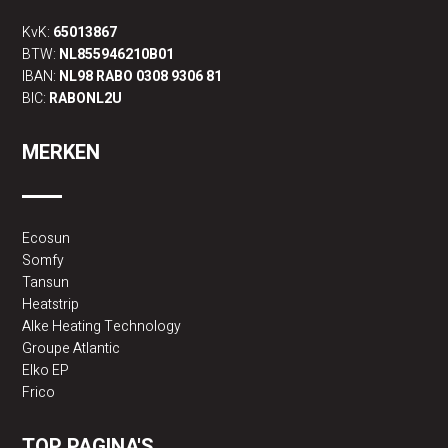
KvK:
65013867
BTW:
NL855946210B01
IBAN:
NL98 RABO 0308 9306 81
BIC:
RABONL2U
MERKEN
Ecosun
Somfy
Tansun
Heatstrip
Alke Heating Technology
Groupe Atlantic
Elko EP
Frico
TOP PAGINA'S