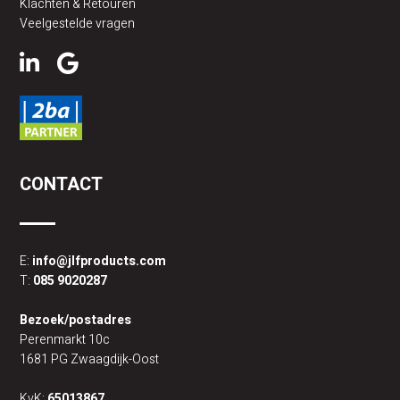
Klachten & Retouren
Veelgestelde vragen
CONTACT
E:
info@jlfproducts.com
T:
085 9020287
Bezoek/postadres
Perenmarkt 10c
1681 PG Zwaagdijk-Oost
KvK:
65013867