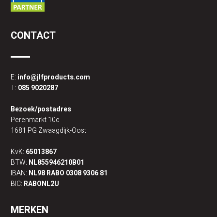
CONTACT
E:
info@jlfproducts.com
T:
085 9020287
Bezoek/postadres
Perenmarkt 10c
1681 PG Zwaagdijk-Oost
KvK:
65013867
BTW:
NL855946210B01
IBAN:
NL98 RABO 0308 9306 81
BIC:
RABONL2U
MERKEN