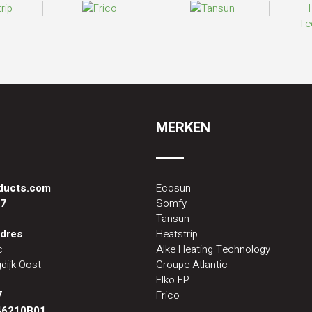
MERKEN
oducts.com
Ecosun
87
Somfy
Tansun
dres
Heatstrip
c
Alke Heating Technology
dijk-Oost
Groupe Atlantic
Elko EP
7
Frico
46210B01