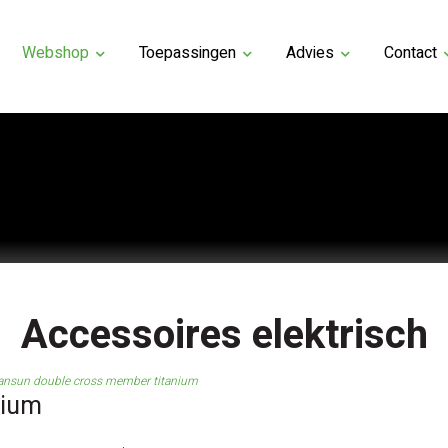
Webshop
Toepassingen
Advies
Contact
Accessoires elektrisch
ansun double cross member titanium
nium