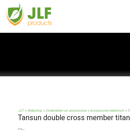
JLF
Webshop
Onderdelen en accessoires
Accessoires elektrisch
T
Tansun double cross member tita