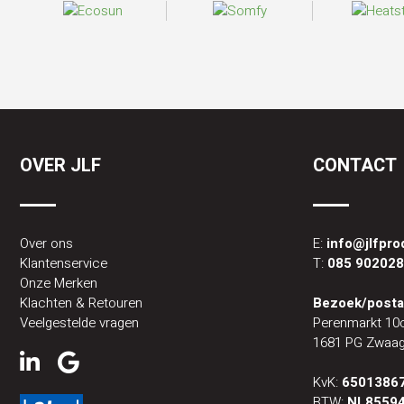
OVER JLF
CONTACT
Over ons
E:
info@jlfpr
Klantenservice
T:
085 90202
Onze Merken
Klachten & Retouren
Bezoek/posta
Veelgestelde vragen
Perenmarkt 10
1681 PG Zwaag
KvK:
6501386
BTW:
NL8559