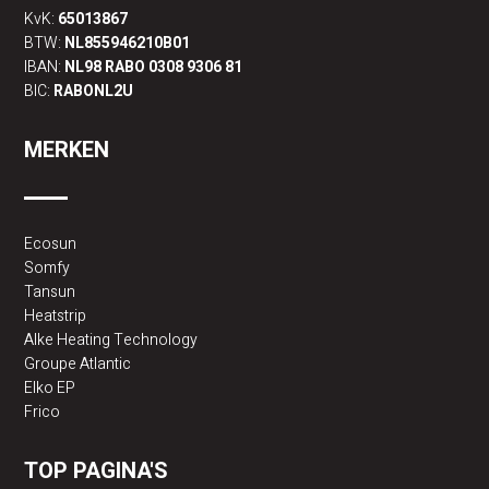
KvK:
65013867
BTW:
NL855946210B01
IBAN:
NL98 RABO 0308 9306 81
BIC:
RABONL2U
MERKEN
Ecosun
Somfy
Tansun
Heatstrip
Alke Heating Technology
Groupe Atlantic
Elko EP
Frico
TOP PAGINA'S