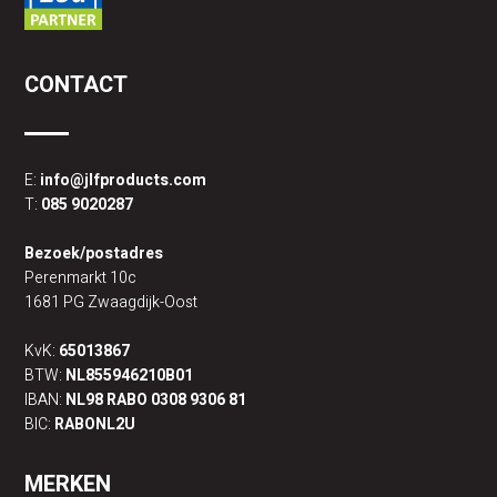
CONTACT
E:
info@jlfproducts.com
T:
085 9020287
Bezoek/postadres
Perenmarkt 10c
1681 PG Zwaagdijk-Oost
KvK:
65013867
BTW:
NL855946210B01
IBAN:
NL98 RABO 0308 9306 81
BIC:
RABONL2U
MERKEN