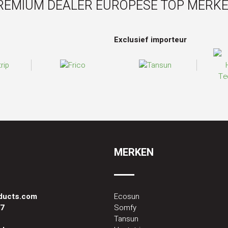
REMIUM DEALER EUROPESE TOP MERKE
Exclusief importeur
MERKEN
oducts.com
Ecosun
87
Somfy
Tansun