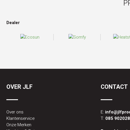
P
Dealer
OVER JLF
CONTACT
Over ons
E:
info@jlfpr
Klantenservice
T:
085 90202
Onze Merken