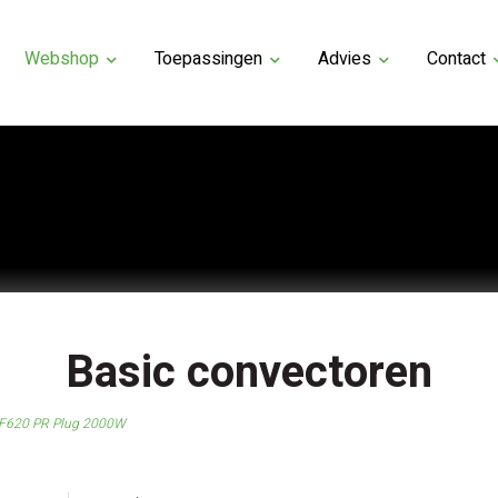
Webshop
Toepassingen
Advies
Contact
Basic convectoren
c F620 PR Plug 2000W