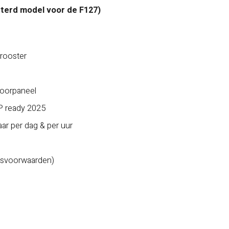
terd model voor de F127)
rooster
voorpaneel
P ready 2025
ar per dag & per uur
opsvoorwaarden)