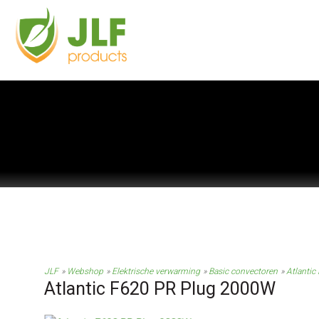
JLF
Webshop
Elektrische verwarming
Basic convectoren
Atlanti
Atlantic F620 PR Plug 2000W