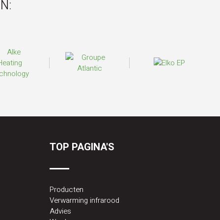
N:
TOP PAGINA'S
Producten
Verwarming infrarood
Advies