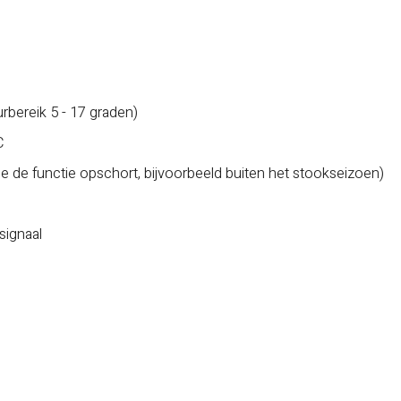
bereik 5 - 17 graden)
C
e functie opschort, bijvoorbeeld buiten het stookseizoen)
signaal