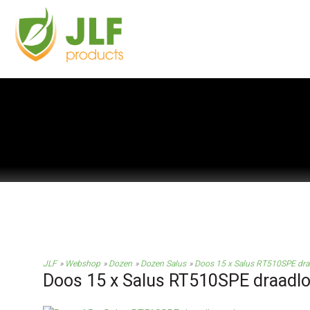
JLF
Webshop
Dozen
Dozen Salus
Doos 15 x Salus RT510SPE dra
Doos 15 x Salus RT510SPE draadlo