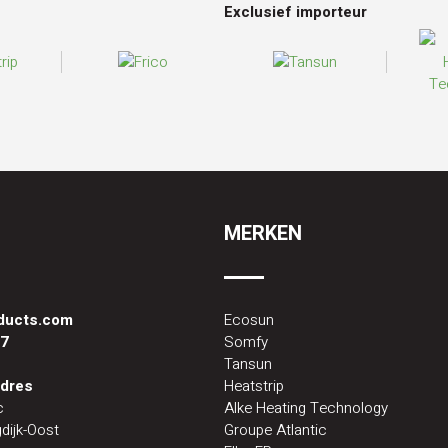
Exclusief importeur
MERKEN
oducts.com
Ecosun
87
Somfy
Tansun
dres
Heatstrip
c
Alke Heating Technology
dijk-Oost
Groupe Atlantic