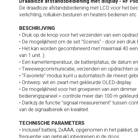
Draadloze afstandsbediening met display - RF Pil
De draadloze afstandsbediening met LCD voor het bed
verlichting, rolluiken besturen en heaters bedienen etc.
BESCHRIJVING
• Druk op de knop voor het verzenden van een opdrac
• De mogelijkheid om de set "Scenes" - door een druk 
• Het kan worden gecombineerd met maximaal 40 eenhe
van 1 unit...).
• Een kamertemperatuur, de batterijstatus, de datum en
• Tweewegcommunicatie, verzenden en opdrachten ont
• "Favoriete" modus kunt u automatisch de meest geb
• Ontwerp: wit en zwart met gekleurde OLED-display.
• De mogelijkheid voor het groeperen van een dimme
bedieningspaneel = controle meer dan 100 m gekleurde
• Dankzij de functie "signaal measurement" tussen cont
van de signaalbereik en kwaliteit.
TECHNISCHE PARAMETERS
• Inclusief batterij, 2xAAA, opgenomen in het pakket, de
frequentie van gebruik) inbegrepen in de doos.