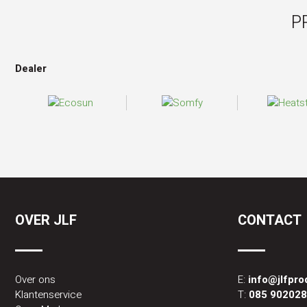
P
Dealer
OVER JLF
CONTACT
Over ons
E:
info@jlfpr
Klantenservice
T:
085 90202