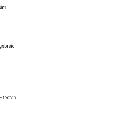
dim
gebreid
- testen
e