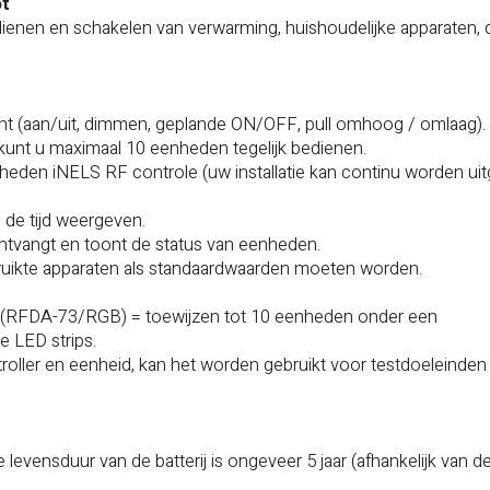
ot
ienen en schakelen van verwarming, huishoudelijke apparaten, 
ht (aan/uit, dimmen, geplande ON/OFF, pull omhoog / omlaag).
kunt u maximaal 10 eenheden tegelijk bedienen.
den iNELS RF controle (uw installatie kan continu worden uit
 de tijd weergeven.
vangt en toont de status van eenheden.
ruikte apparaten als standaardwaarden moeten worden.
r (RFDA-73/RGB) = toewijzen tot 10 eenheden onder een
 LED strips.
roller en eenheid, kan het worden gebruikt voor testdoeleinden 
 levensduur van de batterij is ongeveer 5 jaar (afhankelijk van d