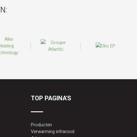
N:
TOP PAGINA'S
Producten
Verwarming infrarood