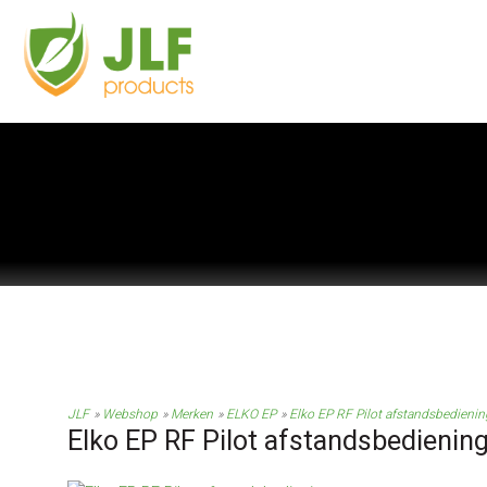
JLF
Webshop
Merken
ELKO EP
Elko EP RF Pilot afstandsbedienin
Elko EP RF Pilot afstandsbedienin