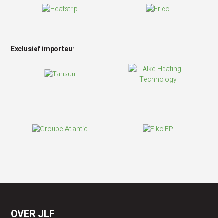
De geconnecteerde radiatoren van Atlantic
communiceren met elkaar in dezelfde ruimte.
GECONTROLEERD VERBRUIK
Exclusief importeur
Visualiseer het verbruik van uw apparaten en uw
besparing in één oogopslag
ENERGIE- EN BUDGETBESPARING
Verminder uw energiekosten en elektriciteitsfacturen
en behoud tegelijkertijd een ideaal thermisch comfort.
COMFORT EN PRESTATIES
Het Atlantic gamma van geconnecteerde apparaten is
krachtig en voorzien van functies voor een optimaal
gebruikscomfort.
INTELLIGENTE BESTURING
OVER JLF