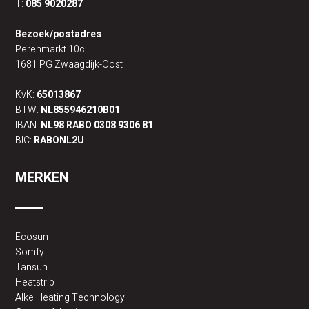
T:
085 9020287
AFWEZIGHEIDSmodus:
Bezoek/postadres
bij een langere afwezigheid (tot 7 dagen) kunt u de
Perenmarkt 10c
verwarming uitschakelen om verspilling tegen te gaan
1681 PG Zwaagdijk-Oost
en verbruik te beheren.
KvK:
65013867
Neem contact met ons op om te kijken wat voor u de beste
BTW:
NL855946210B01
slimme geconnecteerde boiler is. We bekijken samen uw
IBAN:
NL98 RABO 0308 9306 81
wensen en de mogelijkheden.
BIC:
RABONL2U
MERKEN
- Lees minder
Ecosun
Somfy
Tansun
Heatstrip
Alke Heating Technology