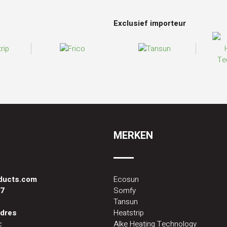
Exclusief importeur
MERKEN
oducts.com
Ecosun
87
Somfy
Tansun
dres
Heatstrip
c
Alke Heating Technology