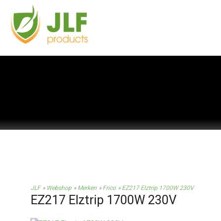
JLF
Webshop
Merken
Frico
EZ217 Elztrip 1700W 230V
EZ217 Elztrip 1700W 230V