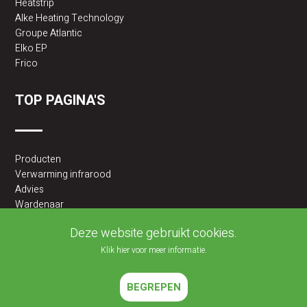
Heatstrip
Alke Heating Technology
Groupe Atlantic
Elko EP
Frico
TOP PAGINA'S
Producten
Verwarming infrarood
Advies
Wardenaar
2BA partner
Deze website gebruikt cookies.
Klik hier voor meer informatie.
BEGREPEN
2026 © JLF PRODUCTS BV | Alle rechten voorbehouden |
Cookies policy
|
Privacy Policy
Website ontwikkeld door
Velisoft