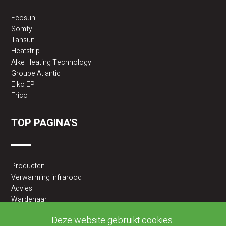
Ecosun
Somfy
Tansun
Heatstrip
Alke Heating Technology
Groupe Atlantic
Elko EP
Frico
TOP PAGINA'S
Producten
Verwarming infrarood
Advies
Wardenaar
2BA partner
Deze website gebruikt cookies.