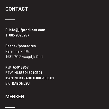
CONTACT
E:
info@jlfproducts.com
T:
085 9020287
Bezoek/postadres
Perenmarkt 10c
1681 PG Zwaagdijk-Oost
KvK:
65013867
BTW:
NL855946210B01
IBAN:
NL98 RABO 0308 9306 81
BIC:
RABONL2U
MERKEN