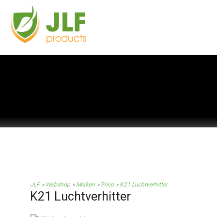
JLF
Webshop
Merken
Frico
K21 Luchtverhitter
K21 Luchtverhitter