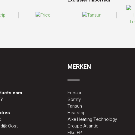
Exclusief importeur
MERKEN
oducts.com
Ecosun
87
Somfy
Tansun
dres
Heatstrip
c
Alke Heating Technology
dijk-Oost
Groupe Atlantic
Elko EP