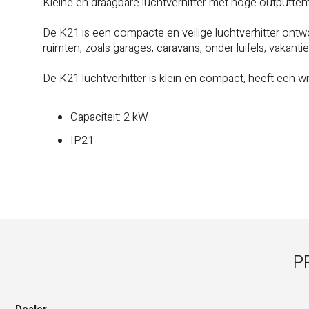
Kleine en draagbare luchtverhitter met hoge outputte
De K21 is een compacte en veilige luchtverhitter ontw
ruimten, zoals garages, caravans, onder luifels, vakantieh
De K21 luchtverhitter is klein en compact, heeft een w
Capaciteit: 2 kW
IP21
P