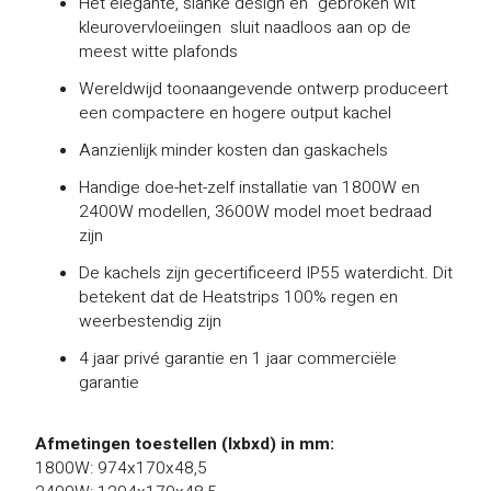
Het elegante, slanke design en "gebroken wit"
kleurovervloeiingen sluit naadloos aan op de
meest witte plafonds
Wereldwijd toonaangevende ontwerp produceert
een compactere en hogere output kachel
Aanzienlijk minder kosten dan gaskachels
Handige doe-het-zelf installatie van 1800W en
2400W modellen, 3600W model moet bedraad
zijn
De kachels zijn gecertificeerd IP55 waterdicht. Dit
betekent dat de Heatstrips 100% regen en
weerbestendig zijn
4 jaar privé garantie en 1 jaar commerciële
garantie
Afmetingen toestellen (lxbxd) in mm:
1800W: 974x170x48,5