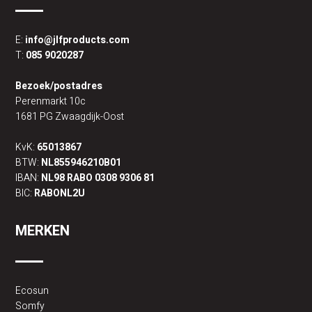
E:
info@jlfproducts.com
T:
085 9020287
Bezoek/postadres
Perenmarkt 10c
1681 PG Zwaagdijk-Oost
KvK:
65013867
BTW:
NL855946210B01
IBAN:
NL98 RABO 0308 9306 81
BIC:
RABONL2U
MERKEN
Ecosun
Somfy