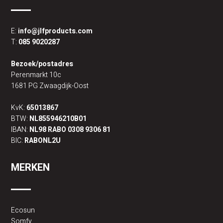
E:
info@jlfproducts.com
T:
085 9020287
Bezoek/postadres
Perenmarkt 10c
1681 PG Zwaagdijk-Oost
KvK:
65013867
BTW:
NL855946210B01
IBAN:
NL98 RABO 0308 9306 81
BIC:
RABONL2U
MERKEN
Ecosun
Somfy