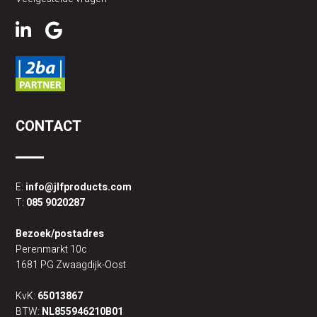
CONTACT
E:
info@jlfproducts.com
T:
085 9020287
Bezoek/postadres
Perenmarkt 10c
1681 PG Zwaagdijk-Oost
KvK:
65013867
BTW:
NL855946210B01