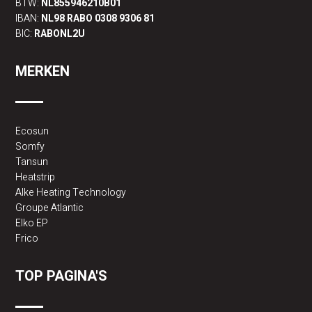
BTW:
NL855946210B01
IBAN:
NL98 RABO 0308 9306 81
BIC:
RABONL2U
MERKEN
Ecosun
Somfy
Tansun
Heatstrip
Alke Heating Technology
Groupe Atlantic
Elko EP
Frico
TOP PAGINA'S