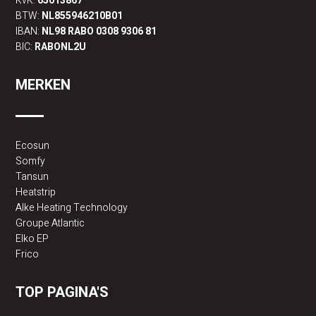
KvK:
65013867
BTW:
NL855946210B01
IBAN:
NL98 RABO 0308 9306 81
BIC:
RABONL2U
MERKEN
Ecosun
Somfy
Tansun
Heatstrip
Alke Heating Technology
Groupe Atlantic
Elko EP
Frico
TOP PAGINA'S