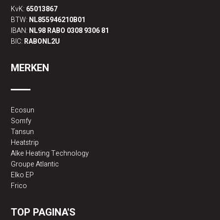
KvK:
65013867
BTW:
NL855946210B01
IBAN:
NL98 RABO 0308 9306 81
BIC:
RABONL2U
MERKEN
Ecosun
Somfy
Tansun
Heatstrip
Alke Heating Technology
Groupe Atlantic
Elko EP
Frico
TOP PAGINA'S