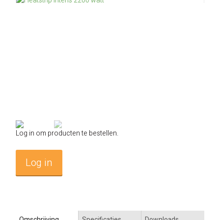
Alke Heating Technology
Woning
Advies
Hal / loods verwarming elektrisch
Mobiele verwarming gas
Accessoires gas
Dimmers en timers
Groupe Atlantic
Badkamer
Duurzaam ondernemen
Contact
Kerk verwarming elektrisch
Onderdelen PL serie
RF ontvangers en zenders
Somfy compatible
Terras
Technische kennis
Over ons
Log in
Sport / tribune verwarming elektrisch
Onderdelen elektrisch
Smart Home
ELKO EP
Kantoor
Energie warmte advies
Klantenservice
Agrarische verwarming elektrisch
Accessoires elektrisch
Schakelaars en schakelkasten
Salus Controls
Horeca
Energie-neutraal
Onze Merken
Mobiele verwarming elektrisch
Athom Homey
Bedrijfshal
BENG-eisen
Klachten & Retouren
Log in om producten te bestellen.
Industrie
Subsidie bedrijven
Veelgestelde vragen
Log in
Omschrijving
Specificaties
Downloads