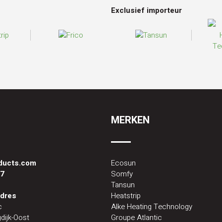
Exclusief importeur
MERKEN
oducts.com
Ecosun
87
Somfy
Tansun
dres
Heatstrip
c
Alke Heating Technology
dijk-Oost
Groupe Atlantic