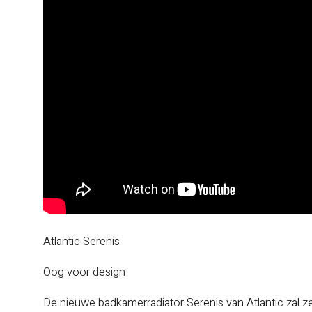
Atlantic Serenis
Oog voor design
De nieuwe badkamerradiator Serenis van Atlantic zal ze