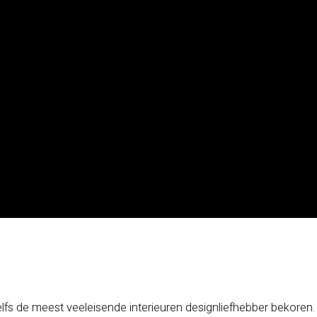
lfs de meest veeleisende interieuren designliefhebber bekoren. 